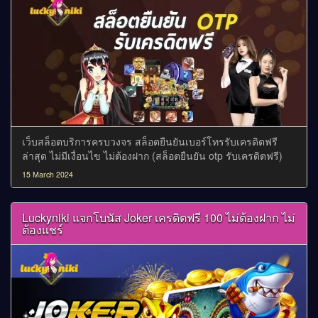
เว็บสล็อตบริการครบวงจร สล็อตยืนยันเบอร์โทรรับเครดิตฟรี
ล่าสุด ไม่มีเงื่อนไข ไม่ต้องฝาก (สล็อตยืนยัน otp รับเครดิตฟรี)
15 March 2024
Luckyniki แจกโบนัส Joker เครดิตฟรี 100 ไม่ต้องฝาก ไม่
ต้องแชร์