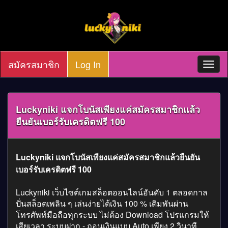
สมัครสมาชิก
Log In
Luckyniki แจกโบนัสเพียงแค่สมัครสมาชิกแล้ว
ยืนยันเบอร์รับเครดิตฟรี 100
Luckyniki แจกโบนัสเพียงแค่สมัครสมาชิกแล้วยืนยัน
เบอร์รับเครดิตฟรี 100
Luckyniki เว็บไซต์เกมสล็อตออนไลน์อันดับ 1 ตลอดกาล
ปั่นสล็อตเพลิน ๆ เล่นง่ายได้เงิน 100 % เดิมพันผ่าน
โทรศัพท์มือถือทุกระบบ ไม่ต้อง Download โปรแกรมให้
เสียเวลา ระบบฝาก - ถอนเงินแบบ Auto เพียง 2 วินาที