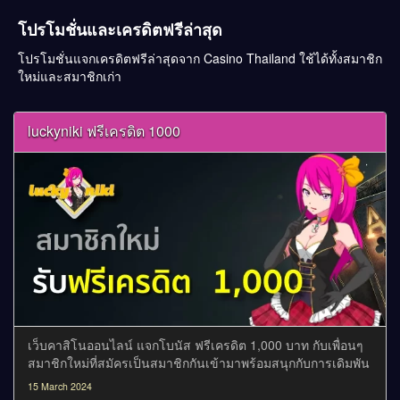
โปรโมชั่นและเครดิตฟรีล่าสุด
โปรโมชั่นแจกเครดิตฟรีล่าสุดจาก Casino Thailand ใช้ได้ทั้งสมาชิก
ใหม่และสมาชิกเก่า
luckyniki ฟรีเครดิต 1000
เว็บคาสิโนออนไลน์ แจกโบนัส ฟรีเครดิต 1,000 บาท กับเพื่อนๆ
สมาชิกใหม่ที่สมัครเป็นสมาชิกกันเข้ามาพร้อมสนุกกับการเดิมพัน
ทั้งคาสิโน
15 March 2024