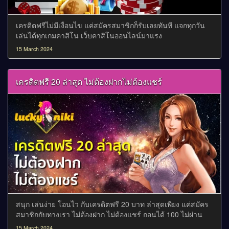
เครดิตฟรีไม่มีเงื่อนไข แค่สมัครสมาชิกก็รับเลยทันที แจกทุกวัน
เล่นได้ทุกเกมคาสิโน เว็บคาสิโนออนไลน์มาแรง
15 March 2024
เครดิตฟรี 20 ล่าสุด ไม่ต้องฝากไม่ต้องแชร์
สนุก เล่นง่าย โอนไว กับเครดิตฟรี 20 บาท ล่าสุดเพียง แค่สมัคร
สมาชิกกับทางเรา ไม่ต้องฝาก ไม่ต้องแชร์ ถอนได้ 100 ไม่ผ่าน
เอเย่นต์ ทดลองเดิมพันกับทางเว็บพนันได้เลย
15 March 2024