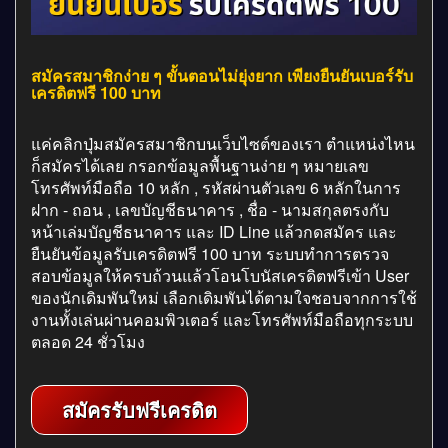
สมัครสมาชิกง่าย ๆ ขั้นตอนไม่ยุ่งยาก เพียงยืนยันเบอร์รับ
เครดิตฟรี 100 บาท
แค่คลิกปุ่มสมัครสมาชิกบนเว็บไซต์ของเรา ตำแหน่งไหน
ก็สมัครได้เลย กรอกข้อมูลพื้นฐานง่าย ๆ หมายเลข
โทรศัพท์มือถือ 10 หลัก , รหัสผ่านตัวเลข 6 หลักในการ
ฝาก - ถอน , เลขบัญชีธนาคาร , ชื่อ - นามสกุลตรงกับ
หน้าเล่มบัญชีธนาคาร และ ID Line แล้วกดสมัคร และ
ยืนยันข้อมูลรับเครดิตฟรี 100 บาท ระบบทำการตรวจ
สอบข้อมูลให้ครบถ้วนแล้วโอนโบนัสเครดิตฟรีเข้า User
ของนักเดิมพันใหม่ เลือกเดิมพันได้ตามใจชอบจากการใช้
งานทั้งเล่นผ่านคอมพิวเตอร์ และโทรศัพท์มือถือทุกระบบ
ตลอด 24 ชั่วโมง
สมัครรับฟรีเครดิต