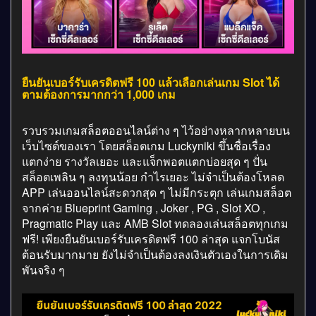
ยืนยันเบอร์รับเครดิตฟรี 100 แล้วเลือกเล่นเกม Slot ได้
ตามต้องการมากกว่า 1,000 เกม
รวบรวมเกมสล็อตออนไลน์ต่าง ๆ ไว้อย่างหลากหลายบน
เว็บไซต์ของเรา โดยสล็อตเกม Luckyniki ขึ้นชื่อเรื่อง
แตกง่าย รางวัลเยอะ และแจ็กพอตแตกบ่อยสุด ๆ ปั่น
สล็อตเพลิน ๆ ลงทุนน้อย กำไรเยอะ ไม่จำเป็นต้องโหลด
APP เล่นออนไลน์สะดวกสุด ๆ ไม่มีกระตุก เล่นเกมสล็อต
จากค่าย Blueprint Gaming , Joker , PG , Slot XO ,
Pragmatic Play และ AMB Slot ทดลองเล่นสล็อตทุกเกม
ฟรี! เพียงยืนยันเบอร์รับเครดิตฟรี 100 ล่าสุด แจกโบนัส
ต้อนรับมากมาย ยังไม่จำเป็นต้องลงเงินตัวเองในการเดิม
พันจริง ๆ