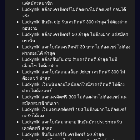
แค่สมัครสมาชิก
Luckyniki สล็อตเครดิตฟรีไม่ต้องฝากไม่ต้องแชร์ ถอนได้
จริง
Luckyniki ยืนยัน otp รับเครดิตฟรี 300 ล่าสุด ไม่ต้องฝาก
ถอนง่าย
Luckyniki สล็อตเครดิตฟรี 50 ล่าสุด ไม่ต้องฝาก แค่สมัคร
เท่านั้น
Luckyniki แจกโบนัสเครดิตฟรี 30 บาท ไม่ต้องแชร์ ไม่ต้อง
ฝากถอนได้ ล่าสุด
Luckyniki สล็อตยืนยัน otp รับเครดิตฟรี ล่าสุด ไม่มี
เงื่อนไข ไม่ต้องฝาก
Luckyniki แจกโบนัสเกมสล็อต Joker เครดิตฟรี 300 ไม่
ต้องแชร์ ล่าสุด
Luckyniki เว็บพนันออนไลน์แจกโบนัสเครดิตฟรี ไม่ต้อง
ฝาก ไม่ต้องแชร์
Luckyniki แจกเครดิตฟรี 300 ไม่ต้องฝาก ไม่ต้องแชร์ แค่
สมัครสมาชิกกับเรา
Luckyniki เว็บแจกเครดิตฟรี 100 ไม่ต้องฝาก ไม่ต้องแชร์
กดรับได้เอง
Luckyniki แจกโบนัสมากมาย ยืนยันบัตรประชาชนรับ
เครดิตฟรี ล่าสุด
Luckyniki ยืนยันเบอร์รับเครดิตฟรี 50 ล่าสุด