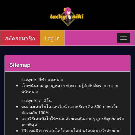
สมัครสมาชิก
Log In
Sitemap
luckyniki กีฬา แทงบอล
เว็บพนันบอลถูกกฎหมาย ทำความรู้จักกับอัตราการจ่าย
พนันบอล
luckyniki คาสิโน
ทดลองเล่นไฮโลออนไลน์ แจกฟรีเครดิต 300 บาท เว็บ
ปลอดภัย 100%
แจกวิธีเล่นบิงโกให้ชนะ ด้วยเทคนิคง่ายๆ สูตรที่ถูกยอมรับ
มากที่สุด
รีวิวเทคนิคการเล่นไฮโลออนไลน์ พร้อมแนะนำค่ายเกม