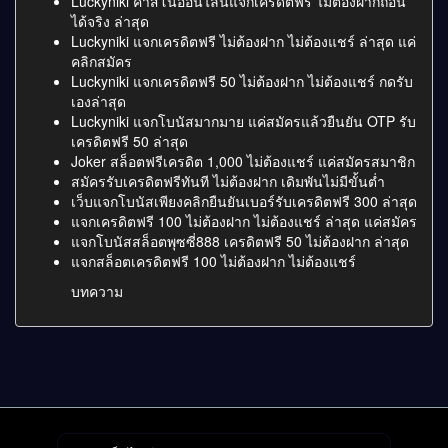
Luckyniki คาสิโนออนไลน์แจกเครดิตฟรี ไม่ต้องฝากถอน
ได้จริง ล่าสุด
Luckyniki แจกเครดิตฟรี ไม่ต้องฝาก ไม่ต้องแชร์ ล่าสุด แค่
คลิกสมัคร
Luckyniki แจกเครดิตฟรี 50 ไม่ต้องฝาก ไม่ต้องแชร์ กดรับ
เองล่าสุด
Luckyniki แจกโบนัสมากมาย แค่สมัครแล้วยืนยัน OTP รับ
เครดิตฟรี 50 ล่าสุด
Joker สล็อตฟรีเครดิต 1,000 ไม่ต้องแชร์ แค่สมัครสมาชิก
สมัครรับเครดิตฟรีทันที ไม่ต้องฝาก เดิมพันไม่มีขั้นต่ำ
เว็บแจกโบนัสเพียงคลิกยืนยันเบอร์รับเครดิตฟรี 300 ล่าสุด
แจกเครดิตฟรี 100 ไม่ต้องฝาก ไม่ต้องแชร์ ล่าสุด แค่สมัคร
แจกโบนัสสล็อตพุซซี่888 เครดิตฟรี 50 ไม่ต้องฝาก ล่าสุด
แจกสล็อตเครดิตฟรี 100 ไม่ต้องฝาก ไม่ต้องแชร์
บทความ