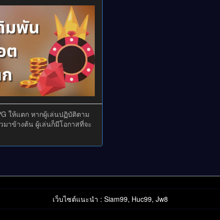
 PG ให้แตก หากผู้เล่นปฏิบัติตาม
วมาข้างต้น ผู้เล่นก็มีโอกาสที่จะ
เว็บไซต์แนะนำ :
Siam99
,
Huc99
,
Jw8