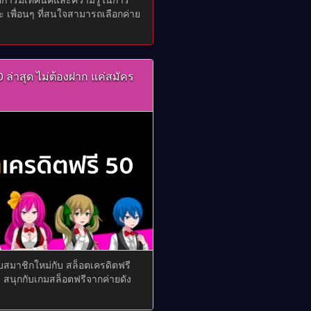
 เพื่อนๆ ที่สนใจสามารถเลือกค่าย
องเล่น
 ล่าสุด ไม่ต้องฝาก แค่สมัคร
ับสมาชิกใหม่กับ สล็อตเครดิตฟรี
ุด สนุกกับเกมสล็อตฟรีจากค่ายดัง