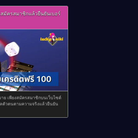
่สมัครสมาชิกแล้วยืนยันเบอร์
มาย เพียงสมัครสมาชิกบนเว็บไซต์
มูลตัวตนตามความจริงแล้วยืนยัน
ครดิตฟรี 100 บาท