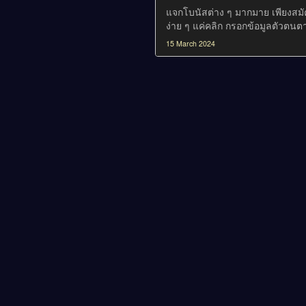
แจกโบนัสต่าง ๆ มากมาย เพียงสม
ง่าย ๆ แค่คลิก กรอกข้อมูลตัวตนต
โทรศัพท์ผ่าน OTP รับเลยเครดิตฟ
15 March 2024