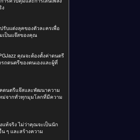
โลก การควบคุมและการเล่นเพลง
ิง
ปรับแต่งลุคของตัวละครเพื่อ
วามเป็นแจ๊สของคุณ
 PGJazz คุณจะต้องตั้งค่าดนตรี
รถดนตรีของตนเองและผู้ที่
ทคนิคดนตรีแจ๊สและพัฒนาความ
่จากทั่วทุกมุมโลกที่มีความ
ท้จริง ไม่ว่าคุณจะเป็นนัก
อื่น ๆ และสร้างความ