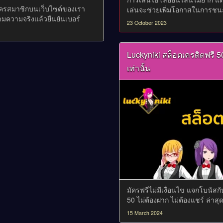
ัครสมาชิกบนเว็บไซต์ของเรา
เล่นจะช่วยเพิ่มโอกาสในการชนะ
ามความจริงแล้วยืนยันเบอร์
เกมจากรายการดังกล่าวเพื่อทดล
23 October 2023
รี 300 บาท
Luckyniki สล็อตเครดิตฟรี 50
เท่านั้น
มัครฟรีไม่มีเงื่อนไข แจกโบนัสก
50 ไม่ต้องฝาก ไม่ต้องแชร์ ล่าส
15 March 2024